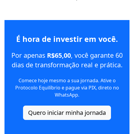
É hora de investir em você.
Por apenas
R$65,00
, você garante 60
dias de transformação real e prática.
Comece hoje mesmo a sua jornada. Ative o
Protocolo Equilíbrio e pague via PIX, direto no
WhatsApp.
Quero iniciar minha jornada