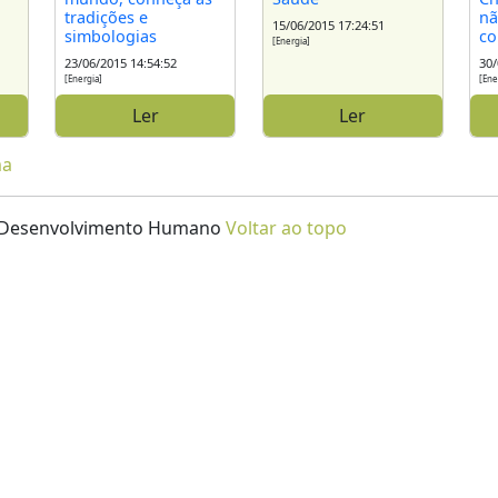
tradições e
nã
15/06/2015 17:24:51
simbologias
co
[Energia]
23/06/2015 14:54:52
30/
[Energia]
[Ene
Ler
Ler
ma
 e Desenvolvimento Humano
Voltar ao topo