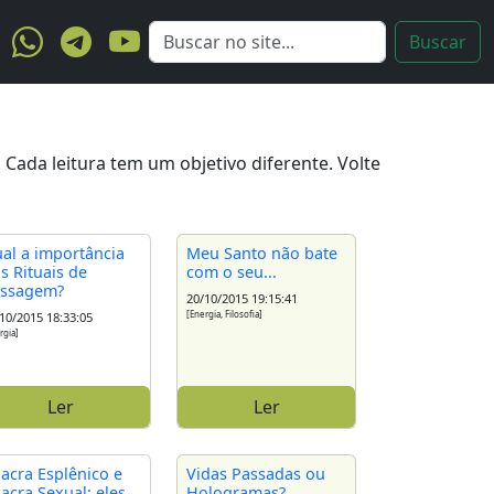
ada leitura tem um objetivo diferente. Volte
al a importância
Meu Santo não bate
s Rituais de
com o seu...
ssagem?
20/10/2015 19:15:41
[Energia, Filosofia]
10/2015 18:33:05
rgia]
Ler
Ler
acra Esplênico e
Vidas Passadas ou
acra Sexual: eles
Hologramas?