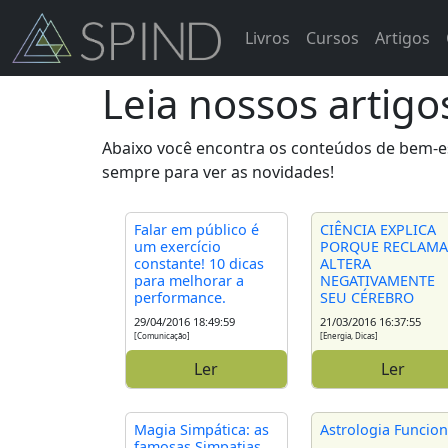
Livros
Cursos
Artigos
Leia nossos artigo
Abaixo você encontra os conteúdos de bem-est
sempre para ver as novidades!
Falar em público é
CIÊNCIA EXPLICA
um exercício
PORQUE RECLAM
constante! 10 dicas
ALTERA
para melhorar a
NEGATIVAMENTE
performance.
SEU CÉREBRO
29/04/2016 18:49:59
21/03/2016 16:37:55
[Comunicação]
[Energia, Dicas]
Ler
Ler
Magia Simpática: as
Astrologia Funcio
famosas Simpatias