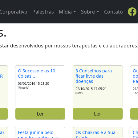
Corporativo
Palestras
Mídia
Sobre
Contato
s.
ar desenvolvidos por nossos terapeutas e colaboradores. C
O Sucesso e as 10
3 Conselhos para
Qu
AR
Coisas...
ficar livre das
do
doenças
Pa
03/02/2016 15:21:20
[Filosofia]
22/10/2015 17:05:21
21/
[Dicas]
[Ene
Ler
Ler
na?
Festa junina pelo
Os Chakras e a Sua
Ch
mundo, conheça as
Saúde
Ch